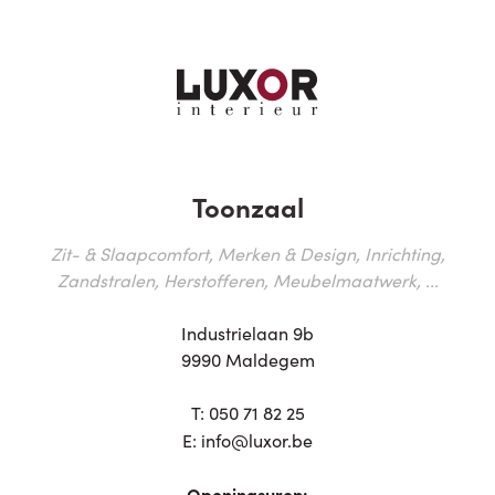
Toonzaal
Zit- & Slaapcomfort, Merken & Design, Inrichting,
Zandstralen, Herstofferen, Meubelmaatwerk, ...
Industrielaan 9b
9990 Maldegem
T:
050 71 82 25
E:
info@luxor.be
Openingsuren: