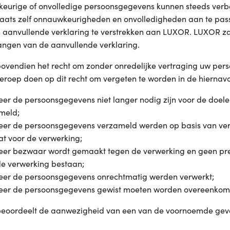
urige of onvolledige persoonsgegevens kunnen steeds verbe
laats zelf onnauwkeurigheden en onvolledigheden aan te pass
 aanvullende verklaring te verstrekken aan LUXOR. LUXOR z
angen van de aanvullende verklaring.
bovendien het recht om zonder onredelijke vertraging uw pers
beroep doen op dit recht om vergeten te worden in de hiernav
er de persoonsgegevens niet langer nodig zijn voor de doele
meld;
er de persoonsgegevens verzameld werden op basis van ver
at voor de verwerking;
er bezwaar wordt gemaakt tegen de verwerking en geen pr
de verwerking bestaan;
er de persoonsgegevens onrechtmatig werden verwerkt;
er de persoonsgegevens gewist moeten worden overeenkomstig
eoordeelt de aanwezigheid van een van de voornoemde geva