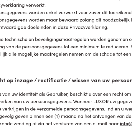
yverklaring verwerkt.
onsgegevens worden enkel verwerkt voor zover dit toereikend, 
onsgegevens worden maar bewaard zolang dit noodzakelijk is
htvaardigde doeleinden in deze Privacyverklaring.
e technische en beveiligingsmaatregelen werden genomen om 
ng van de persoonsgegevens tot een minimum te reduceren. B
lijk alle mogelijke maatregelen nemen om de schade tot ee
ht op inzage / rectificatie / wissen van uw perso
s van uw identiteit als Gebruiker, beschikt u over een recht om
werken van uw persoonsgegevens. Wanneer LUXOR uw gegevens
e verkrijgen in de verzamelde persoonsgegevens. Indien u we
gevolg geven binnen één (1) maand na het ontvangen van d
ende zending of via het versturen van een e-mail naar
info@