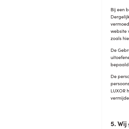
Bij een 
Dergelij
vermoede
website 
zoals hi
De Gebru
uitoefen
bepaalde
De perso
persoons
LUXOR he
vermijde
5. Wij