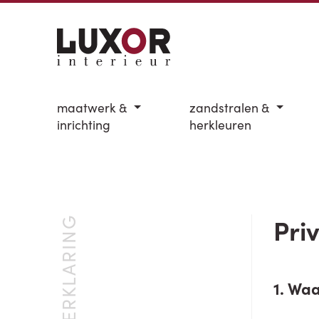
maatwerk &
zandstralen &
inrichting
herkleuren
Pri
PRIVACY VERKLARING
1. Wa