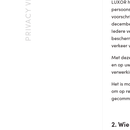
LUXOR he
persoons
voorschr
december
Iedere v
bescherm
verkeer 
Met deze
en op uw
verwerk
Het is m
om op re
gecommu
2. Wi