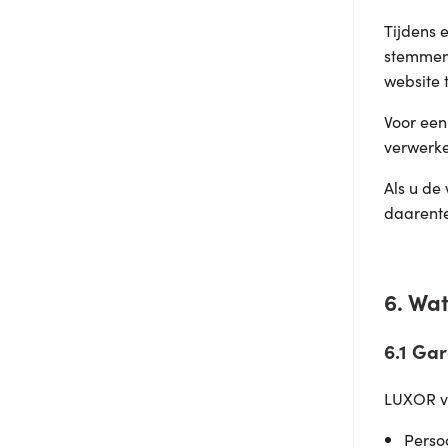
Tijdens 
stemmen 
website 
Voor een
verwerke
Als u de
daarente
6. Wat
6.1 Ga
LUXOR ve
Perso