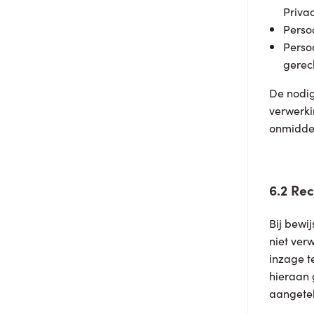
Privac
Perso
Perso
gerec
De nodig
verwerki
onmiddel
6.2 Rec
Bij bewij
niet ver
inzage t
hieraan 
aangetek