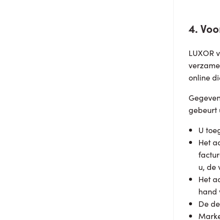
4. Vo
LUXOR ve
verzamel
online di
Gegevens
gebeurt 
U toeg
Het a
factu
u, de
Het a
hand 
De de
Marke