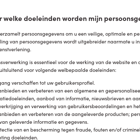
or welke doeleinden worden mijn persoonsg
rzamelt persoonsgegevens om u een veilige, optimale en pers
ing van persoonsgegevens wordt uitgebreider naarmate u in
enstverlening.
verwerking is essentieel voor de werking van de website en 
uitsluitend voor volgende welbepaalde doeleinden:
ang verschaffen tot uw gebruikersprofiel.
anbieden en verbeteren van een algemene en gepersonaliseerd
ratiedoeleinden, aanbod van informatie, nieuwsbrieven en aanb
 verkrijging en verwerking van gebruikersbeoordelingen en he
anbieden en verbeteren van de aangeleverde producten; pers
van geleverde informatie en gegevens.
tectie van en bescherming tegen fraude, fouten en/of crimin
ting doeleinden.