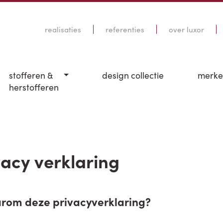
realisaties
referenties
over luxor
stofferen &
design collectie
merk
herstofferen
vacy verklaring
arom deze privacyverklaring?