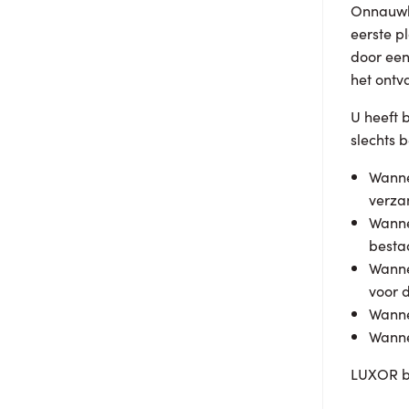
Onnauwke
eerste p
door een
het ontv
U heeft 
slechts 
Wanne
verza
Wanne
besta
Wanne
voor 
Wanne
Wanne
LUXOR b