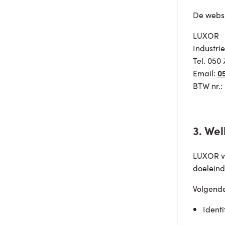
De websi
LUXOR
Industri
Tel. 050 
Email:
05
BTW nr.:
3. We
LUXOR ve
doeleind
Volgend
Ident