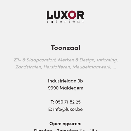
Toonzaal
Zit- & Slaapcomfort, Merken & Design, Inrichting,
Zandstralen, Herstofferen, Meubelmaatwerk, ...
Industrielaan 9b
9990 Maldegem
T:
050 71 82 25
E:
info@luxor.be
Openingsuren:
Dinsdag - Zaterdag: 11u - 18u