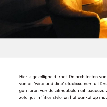
Hier is gezelligheid troef. De architecten v
wow-effect van zodra je binnenkomt. Voo
van dit 'wine and dine' etablissement uit K
restaurant zelf ging men voor de Forest-tafel
garnieren van de zitmeubelen uit luxueuze v
zeteltjes in 'fities style' en het banket op 