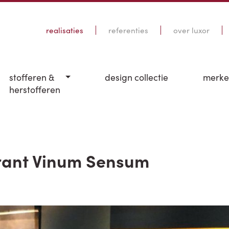
realisaties
referenties
over luxor
stofferen &
design collectie
merk
herstofferen
urant Vinum Sensum