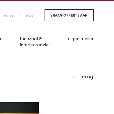
acties
jobs
VRAAG OFFERTE AAN
en
toonzaal &
eigen atelier
interieuradvies
terug