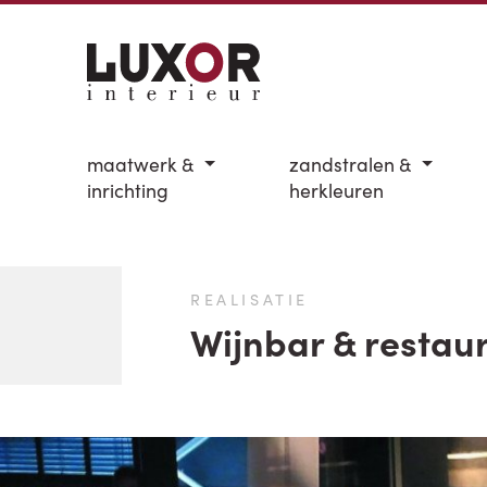
maatwerk &
zandstralen &
inrichting
herkleuren
REALISATIE
Wijnbar & resta