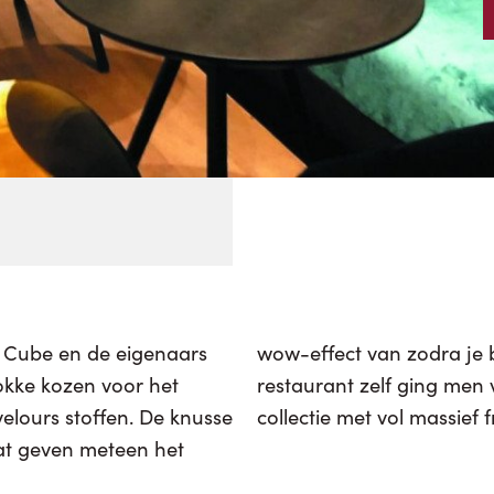
an Cube en de eigenaars
r het dineren in het
nokke kozen voor het
s uit de eigen Luxor-
elours stoffen. De knusse
collectie met vol massief 
maat geven meteen het