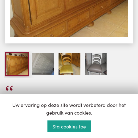
Super tevreden met de service en met het resultaat.
Uw ervaring op deze site wordt verbeterd door het
gebruik van cookies.
Patricia Lepez
Sta cookies toe
Ronse