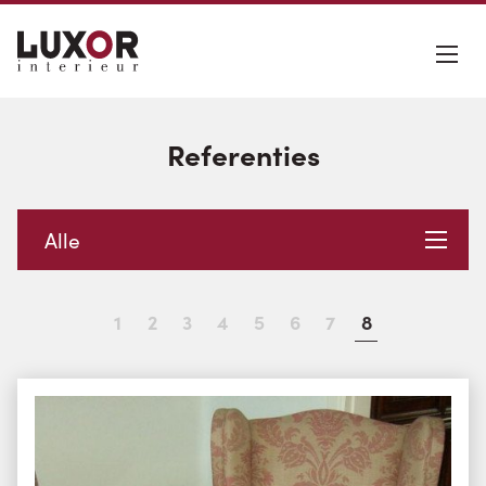
Referenties
Alle
1
2
3
4
5
6
7
8