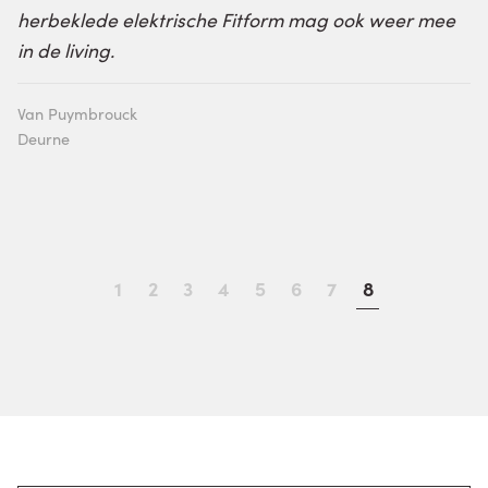
herbeklede elektrische Fitform mag ook weer mee
in de living.
Van Puymbrouck
Deurne
1
2
3
4
5
6
7
8