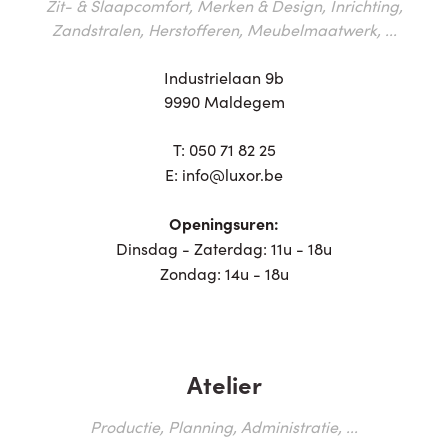
Zit- & Slaapcomfort, Merken & Design, Inrichting,
Zandstralen, Herstofferen, Meubelmaatwerk, ...
Industrielaan 9b
9990 Maldegem
T:
050 71 82 25
E:
info@luxor.be
Openingsuren:
Dinsdag - Zaterdag: 11u - 18u
Zondag: 14u - 18u
Atelier
Productie, Planning, Administratie, ...