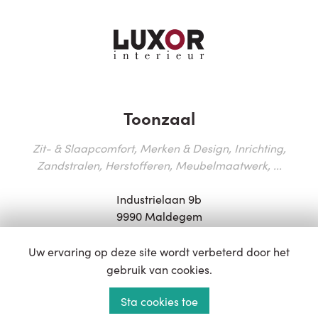
Toonzaal
Zit- & Slaapcomfort, Merken & Design, Inrichting,
Zandstralen, Herstofferen, Meubelmaatwerk, ...
Industrielaan 9b
9990 Maldegem
T:
050 71 82 25
Uw ervaring op deze site wordt verbeterd door het
E:
info@luxor.be
gebruik van cookies.
Sta cookies toe
Openingsuren: