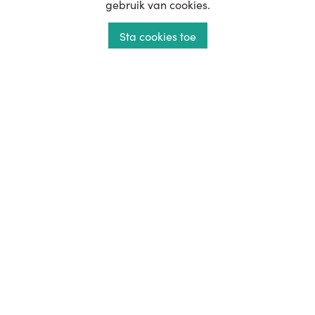
gebruik van cookies.
T:
050 71 82 25
E:
info@luxor.be
Sta cookies toe
Openingsuren:
Dinsdag - Zaterdag: 11u - 18u
Zondag: 14u - 18u
Atelier
Productie, Planning, Administratie, ...
Industrielaan 7
9990 Maldegem
T:
050 71 60 92
E:
info@luxor.be