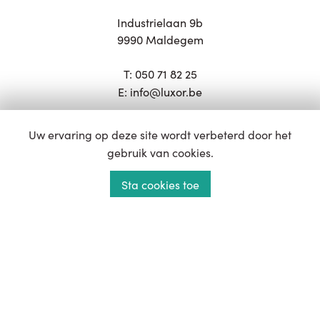
Industrielaan 9b
9990 Maldegem
T:
050 71 82 25
E:
info@luxor.be
Openingsuren:
Uw ervaring op deze site wordt verbeterd door het
Dinsdag - Zaterdag: 11u - 18u
gebruik van cookies.
Zondag: 14u - 18u
Sta cookies toe
Atelier
Productie, Planning, Administratie, ...
Industrielaan 7