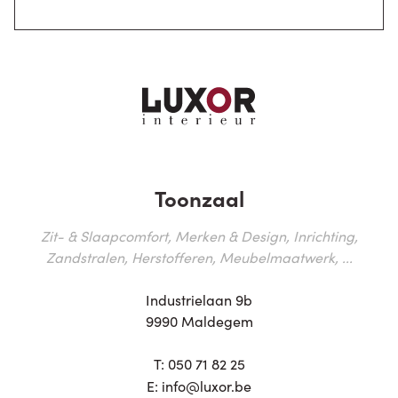
Toonzaal
Zit- & Slaapcomfort, Merken & Design, Inrichting,
Zandstralen, Herstofferen, Meubelmaatwerk, ...
Industrielaan 9b
9990 Maldegem
T:
050 71 82 25
E:
info@luxor.be