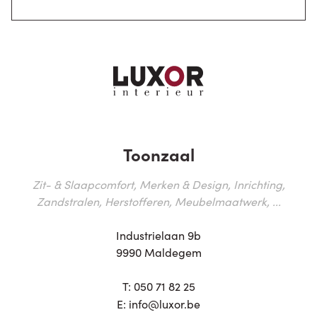
Toonzaal
Zit- & Slaapcomfort, Merken & Design, Inrichting,
Zandstralen, Herstofferen, Meubelmaatwerk, ...
Industrielaan 9b
9990 Maldegem
T:
050 71 82 25
E:
info@luxor.be