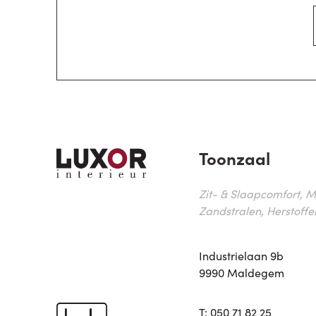
Toonzaal
Zit- & Slaapcomfort, M
Zandstralen, Herstoffe
Industrielaan 9b
9990 Maldegem
T:
050 71 82 25