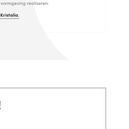
e vormgeving realiseren.
n
Kristalia
.
!