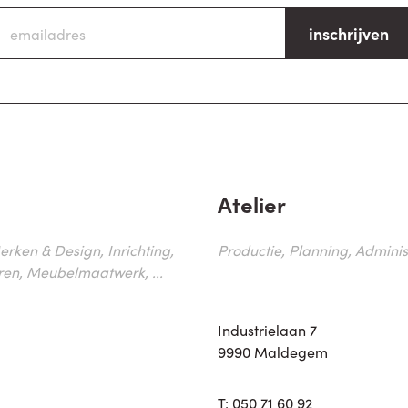
inschrijven
Atelier
erken & Design, Inrichting,
Productie, Planning, Administr
ren, Meubelmaatwerk, ...
Industrielaan 7
9990 Maldegem
T:
050 71 60 92