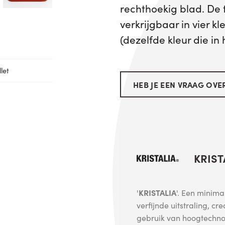
rechthoekig blad. De t
verkrijgbaar in vier kl
(dezelfde kleur die in
let
HEB JE EEN VRAAG OVER
KRIST
'
KRISTALIA
'. Een minima
verfijnde uitstraling, cr
gebruik van hoogtechno