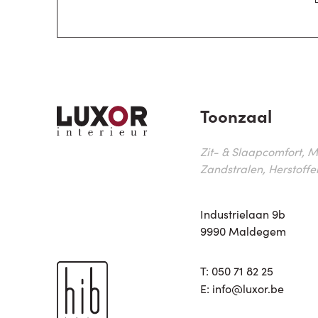
Toonzaal
Zit- & Slaapcomfort, M
Zandstralen, Herstoffe
Industrielaan 9b
9990 Maldegem
T:
050 71 82 25
E:
info@luxor.be