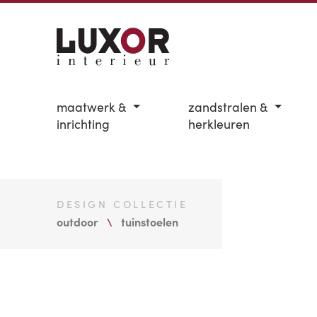
maatwerk &
zandstralen &
inrichting
herkleuren
DESIGN COLLECTIE
outdoor
tuinstoelen