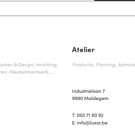
Atelier
erken & Design, Inrichting,
Productie, Planning, Administr
ren, Meubelmaatwerk, ...
Industrielaan 7
9990 Maldegem
T:
050 71 60 92
E:
info@luxor.be