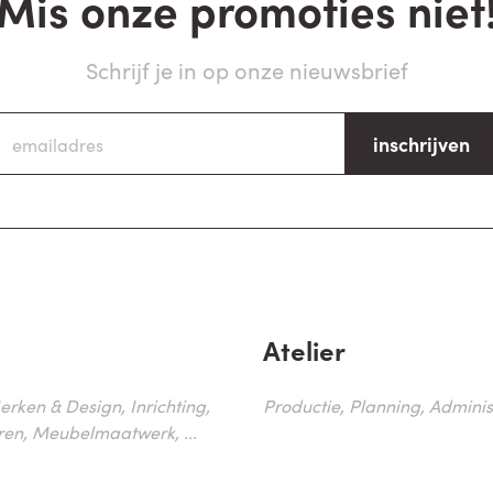
Mis onze promoties niet
Schrijf je in op onze nieuwsbrief
inschrijven
Atelier
erken & Design, Inrichting,
Productie, Planning, Administr
ren, Meubelmaatwerk, ...