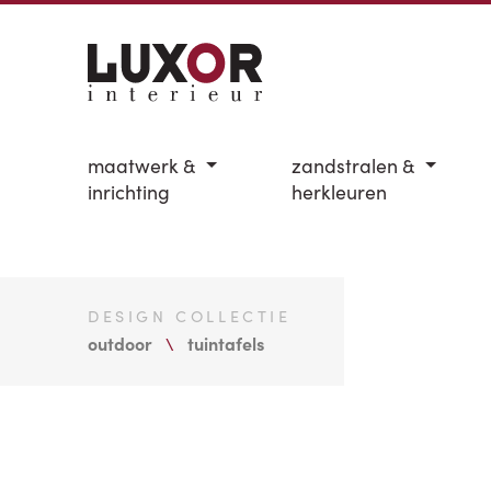
maatwerk &
zandstralen &
inrichting
herkleuren
DESIGN COLLECTIE
outdoor
tuintafels