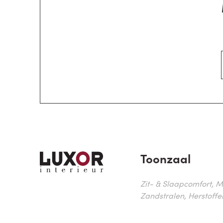
Toonzaal
Zit- & Slaapcomfort, M
Zandstralen, Herstoffe