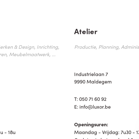
Atelier
erken & Design, Inrichting,
Productie, Planning, Administr
ren, Meubelmaatwerk, ...
Industrielaan 7
9990 Maldegem
T:
050 71 60 92
E:
info@luxor.be
Openingsuren:
u - 18u
Maandag - Vrijdag: 7u30 - 