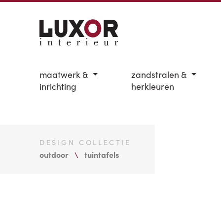
maatwerk &
zandstralen &
inrichting
herkleuren
DESIGN COLLECTIE
outdoor
tuintafels