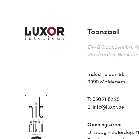
Toonzaal
Zit- & Slaapcomfort, M
Zandstralen, Herstoffe
Industrielaan 9b
9990 Maldegem
T:
050 71 82 25
E:
info@luxor.be
Openingsuren:
Dinsdag - Zaterdag: 11