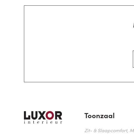
Toonzaal
Zit- & Slaapcomfort, M