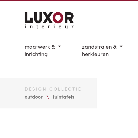
maatwerk &
zandstralen &
inrichting
herkleuren
DESIGN COLLECTIE
outdoor
tuintafels