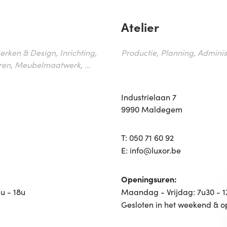
Atelier
erken & Design, Inrichting,
Productie, Planning, Administr
ren, Meubelmaatwerk, ...
Industrielaan 7
9990 Maldegem
T:
050 71 60 92
E:
info@luxor.be
Openingsuren:
u - 18u
Maandag - Vrijdag: 7u30 - 
Gesloten in het weekend & o