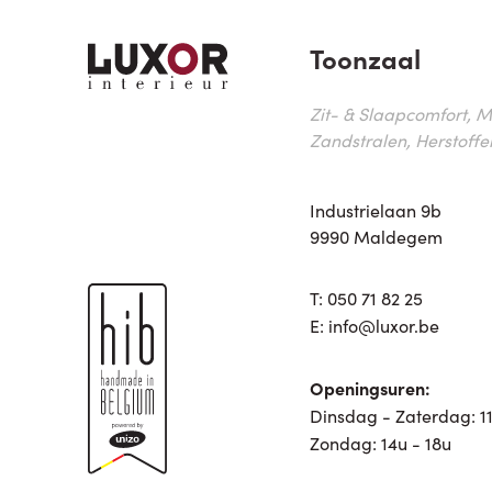
Toonzaal
Zit- & Slaapcomfort, M
Zandstralen, Herstoffe
Industrielaan 9b
9990 Maldegem
T:
050 71 82 25
E:
info@luxor.be
Openingsuren:
Dinsdag - Zaterdag: 11
Zondag: 14u - 18u