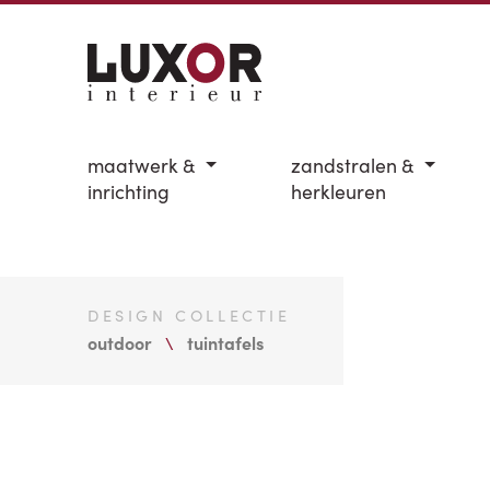
maatwerk &
zandstralen &
inrichting
herkleuren
DESIGN COLLECTIE
outdoor
tuintafels