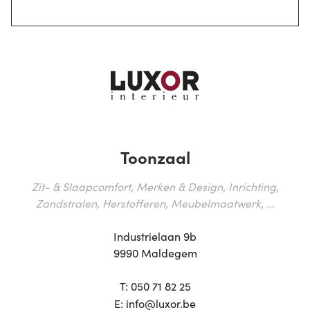
Toonzaal
Zit- & Slaapcomfort, Merken & Design, Inrichting,
Zandstralen, Herstofferen, Meubelmaatwerk, ...
Industrielaan 9b
9990 Maldegem
T:
050 71 82 25
E:
info@luxor.be