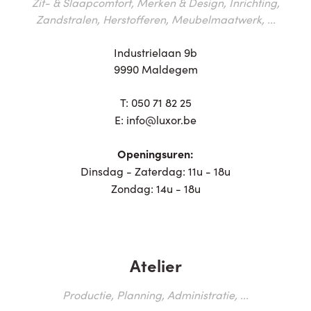
Zit- & Slaapcomfort, Merken & Design, Inrichting,
Zandstralen, Herstofferen, Meubelmaatwerk, ...
Industrielaan 9b
9990 Maldegem
T:
050 71 82 25
E:
info@luxor.be
Openingsuren:
Dinsdag - Zaterdag: 11u - 18u
Zondag: 14u - 18u
Atelier
Productie, Planning, Administratie, ...