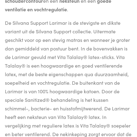
schoudercontour
en een
neksteun
en een
goede
ventilatie en vochtregulatie
.
De Silvana Support Larimar is de stevigste en dikste
variant uit de Silvana Support collectie. Uitermate
geschikt voor op een stevig matras en wanneer je groter
dan gemiddeld van postuur bent. In de bovenvakken is
de Larimar gevuld met Vita Talalay® latex-sticks. Vita
Talalay® is een hoogwaardige en goed ventilerende
latex, met de beste eigenschappen qua duurzaamheid,
soepelheid en vochtregulatie. De buitenkant van de
Larimar is van 100% hoogwaardige katoen. Door de
speciale Sanitized® behandeling is het kussen
schimmel-, bacterie- en huisstofmijtwerend. De Larimar
heeft een neksteun van Vita Talalay® latex. In
vergelijking met reguliere latex is Vita Talalay® soepeler
en beter ventilerend. De nekinkeping zorgt ervoor dat de