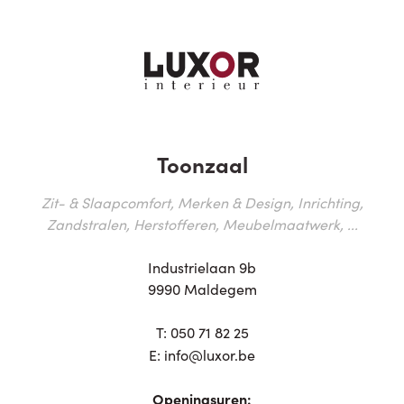
Toonzaal
Zit- & Slaapcomfort, Merken & Design, Inrichting,
Zandstralen, Herstofferen, Meubelmaatwerk, ...
Industrielaan 9b
9990 Maldegem
T:
050 71 82 25
E:
info@luxor.be
Openingsuren: