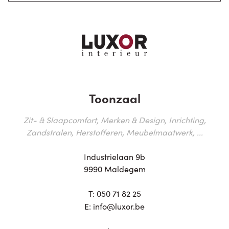
Toonzaal
Zit- & Slaapcomfort, Merken & Design, Inrichting,
Zandstralen, Herstofferen, Meubelmaatwerk, ...
Industrielaan 9b
9990 Maldegem
T:
050 71 82 25
E:
info@luxor.be