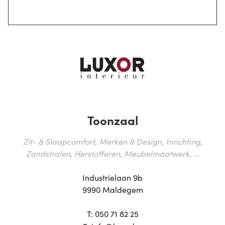
Toonzaal
Zit- & Slaapcomfort, Merken & Design, Inrichting,
Zandstralen, Herstofferen, Meubelmaatwerk, ...
Industrielaan 9b
9990 Maldegem
T:
050 71 82 25