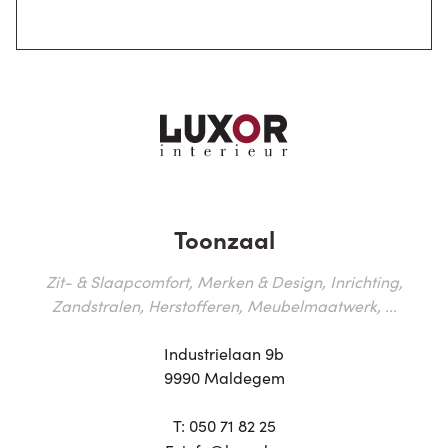
Toonzaal
Zit- & Slaapcomfort, Merken & Design, Inrichting,
Zandstralen, Herstofferen, Meubelmaatwerk, ...
Industrielaan 9b
9990 Maldegem
T:
050 71 82 25