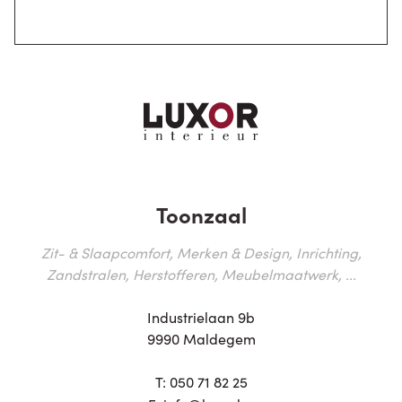
Toonzaal
Zit- & Slaapcomfort, Merken & Design, Inrichting,
Zandstralen, Herstofferen, Meubelmaatwerk, ...
Industrielaan 9b
9990 Maldegem
T:
050 71 82 25