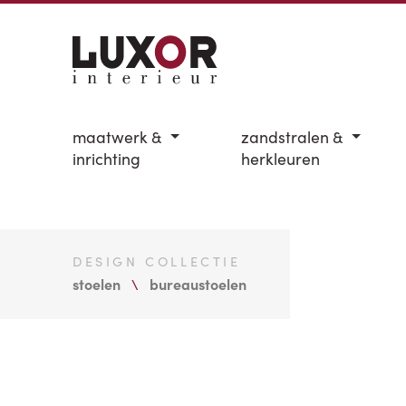
maatwerk &
zandstralen &
inrichting
herkleuren
DESIGN COLLECTIE
stoelen
bureaustoelen