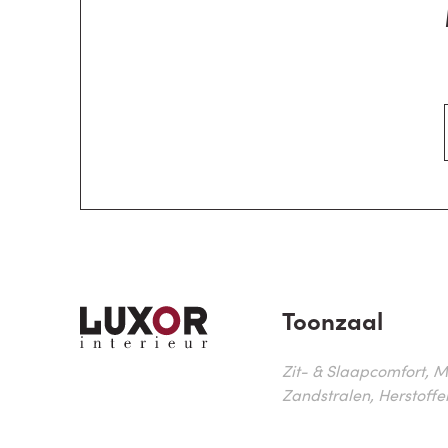
Toonzaal
Zit- & Slaapcomfort, M
Zandstralen, Herstoffe