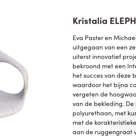
Kristalia ELEP
Eva Paster en Michae
uitgegaan van een z
uiterst innovatief pro
bekroond met een Inte
het succes van deze bes
waardoor het bijna co
vergeten de hoogwaa
van de bekleding. De s
polyurethaan, met ku
met de karakteristiek
aan de ruggengraat v