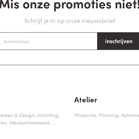
Mis onze promoties niet
Schrijf je in op onze nieuwsbrief
inschrijven
Atelier
erken & Design, Inrichting,
Productie, Planning, Administr
ren, Meubelmaatwerk, ...