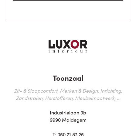
Toonzaal
Zit- & Slaapcomfort, Merken & Design, Inrichting,
Zandstralen, Herstofferen, Meubelmaatwerk, ...
Industrielaan 9b
9990 Maldegem
T:
050 71 82 25