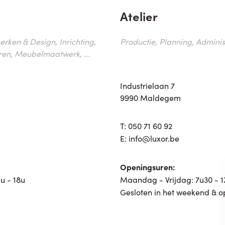
Atelier
erken & Design, Inrichting,
Productie, Planning, Administr
ren, Meubelmaatwerk, ...
Industrielaan 7
9990 Maldegem
T:
050 71 60 92
E:
info@luxor.be
Openingsuren:
u - 18u
Maandag - Vrijdag: 7u30 - 
Gesloten in het weekend & o