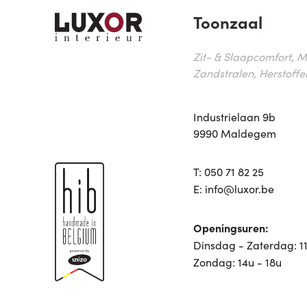
Toonzaal
Zit- & Slaapcomfort, M
Zandstralen, Herstoffe
Industrielaan 9b
9990 Maldegem
T:
050 71 82 25
E:
info@luxor.be
Openingsuren:
Dinsdag - Zaterdag: 11
Zondag: 14u - 18u