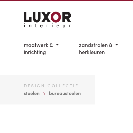
maatwerk &
zandstralen &
inrichting
herkleuren
DESIGN COLLECTIE
stoelen
bureaustoelen