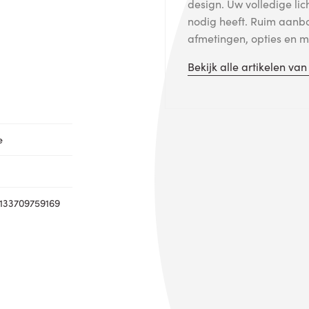
design. Uw volledige lic
nodig heeft. Ruim aanb
afmetingen, opties en me
Bekijk alle artikelen va
e
133709759169