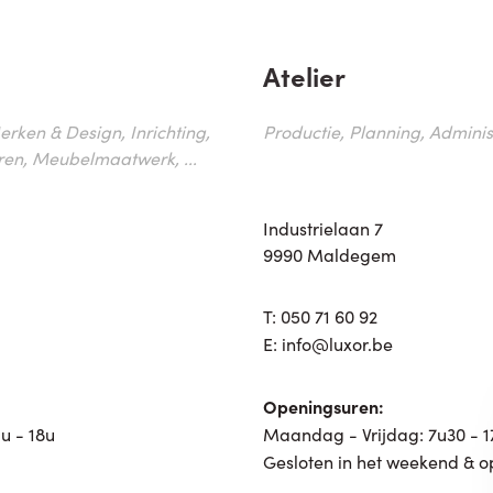
Atelier
erken & Design, Inrichting,
Productie, Planning, Administr
ren, Meubelmaatwerk, ...
Industrielaan 7
9990 Maldegem
T:
050 71 60 92
E:
info@luxor.be
Openingsuren:
u - 18u
Maandag - Vrijdag: 7u30 - 
Gesloten in het weekend & o