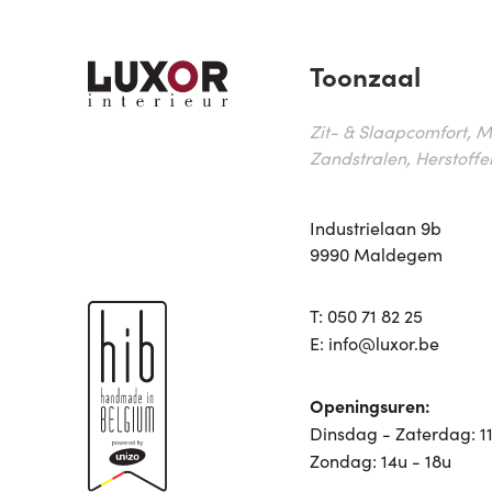
Toonzaal
Zit- & Slaapcomfort, M
Zandstralen, Herstoffe
Industrielaan 9b
9990 Maldegem
T:
050 71 82 25
E:
info@luxor.be
Openingsuren:
Dinsdag - Zaterdag: 11
Zondag: 14u - 18u