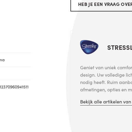
HEB JE EEN VRAAG OVER
STRESS
oma
Geniet van uniek comfort
design. Uw volledige lic
nodig heeft. Ruim aanb
12370960941511
afmetingen, opties en me
Bekijk alle artikelen va