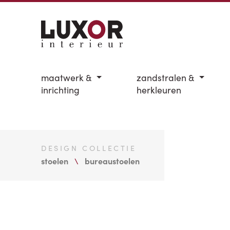
maatwerk &
zandstralen &
inrichting
herkleuren
DESIGN COLLECTIE
stoelen
bureaustoelen