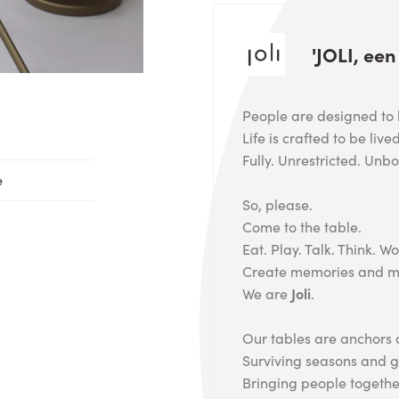
'JOLI, ee
People are designed to 
Life is crafted to be lived
Fully. Unrestricted. Unb
e
So, please.
Come to the table.
Eat. Play. Talk. Think. Wo
Create memories and ma
We are
Joli
.
Our tables are anchors of
Surviving seasons and g
Bringing people togethe