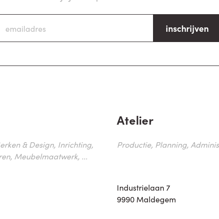
inschrijven
Atelier
erken & Design, Inrichting,
Productie, Planning, Administr
ren, Meubelmaatwerk, ...
Industrielaan 7
9990 Maldegem