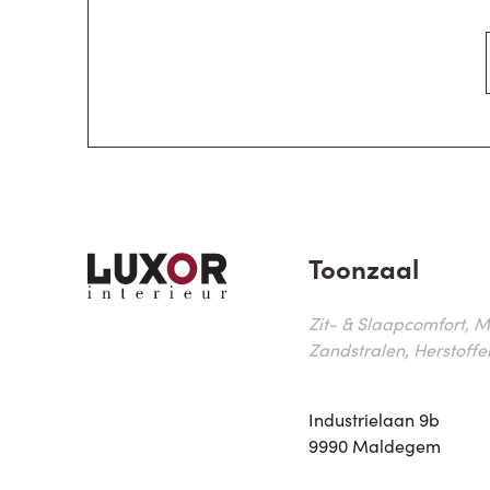
Toonzaal
Zit- & Slaapcomfort, M
Zandstralen, Herstoffe
Industrielaan 9b
9990 Maldegem