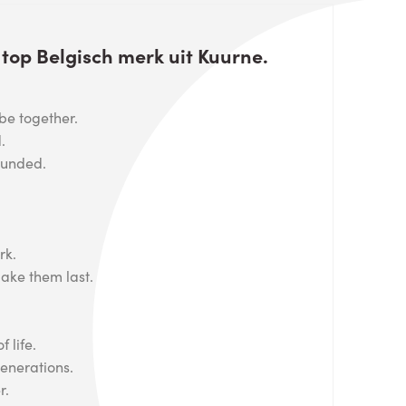
n top Belgisch merk uit Kuurne.
be together.
.
ounded.
rk.
ke them last.
 life.
enerations.
r.