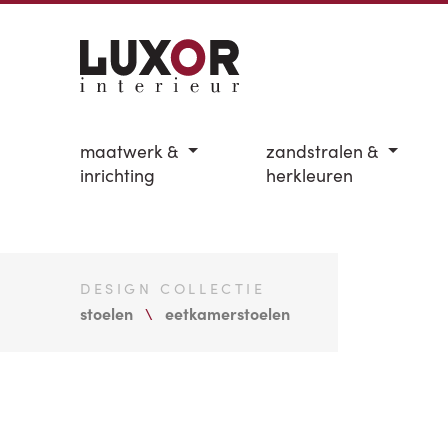
maatwerk &
zandstralen &
inrichting
herkleuren
DESIGN COLLECTIE
stoelen
eetkamerstoelen