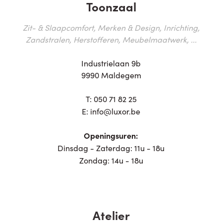
Toonzaal
Zit- & Slaapcomfort, Merken & Design, Inrichting,
Zandstralen, Herstofferen, Meubelmaatwerk, ...
Industrielaan 9b
9990 Maldegem
T:
050 71 82 25
E:
info@luxor.be
Openingsuren:
Dinsdag - Zaterdag: 11u - 18u
Zondag: 14u - 18u
Atelier