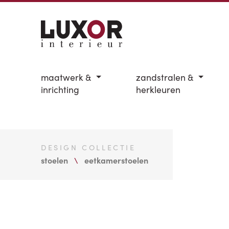
maatwerk &
zandstralen &
inrichting
herkleuren
DESIGN COLLECTIE
stoelen
eetkamerstoelen