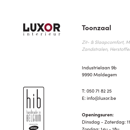
Toonzaal
Zit- & Slaapcomfort, M
Zandstralen, Herstoffe
Industrielaan 9b
9990 Maldegem
T:
050 71 82 25
E:
info@luxor.be
Openingsuren:
Dinsdag - Zaterdag: 11
Zondag: 14u - 18u