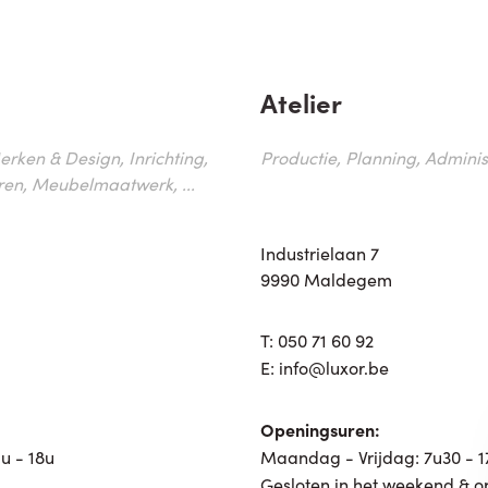
Atelier
erken & Design, Inrichting,
Productie, Planning, Administr
ren, Meubelmaatwerk, ...
Industrielaan 7
9990 Maldegem
T:
050 71 60 92
E:
info@luxor.be
Openingsuren:
u - 18u
Maandag - Vrijdag: 7u30 - 
Gesloten in het weekend & o