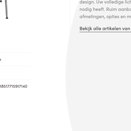
design. Uw volledige lic
nodig heeft. Ruim aanb
afmetingen, opties en me
Bekijk alle artikelen va
e
8517715917140