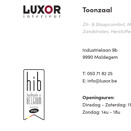
Toonzaal
Zit- & Slaapcomfort, M
Zandstralen, Herstoffe
Industrielaan 9b
9990 Maldegem
T:
050 71 82 25
E:
info@luxor.be
Openingsuren:
Dinsdag - Zaterdag: 11
Zondag: 14u - 18u