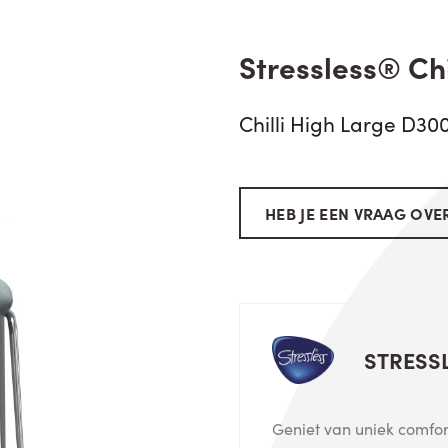
Stressless® Chi
Chilli High Large D30
HEB JE EEN VRAAG OVER
STRESS
Geniet van uniek comfort