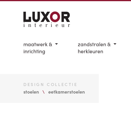
maatwerk &
zandstralen &
inrichting
herkleuren
DESIGN COLLECTIE
stoelen
eetkamerstoelen