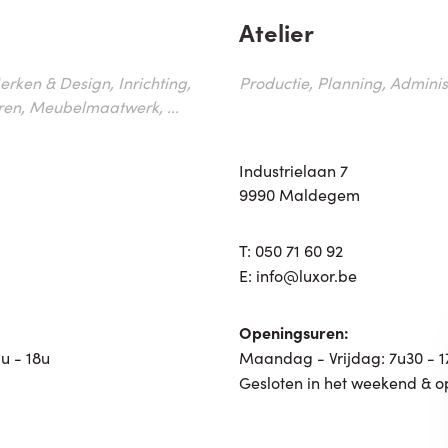
Atelier
erken & Design, Inrichting,
Productie, Planning, Administr
ren, Meubelmaatwerk, ...
Industrielaan 7
9990 Maldegem
T:
050 71 60 92
E:
info@luxor.be
Openingsuren:
u - 18u
Maandag - Vrijdag: 7u30 - 
Gesloten in het weekend & o