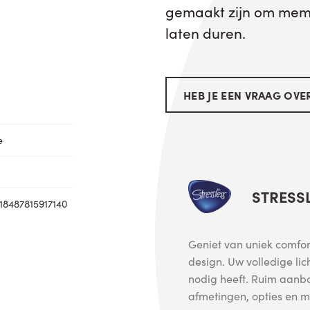
gemaakt zijn om mem
laten duren.
HEB JE EEN VRAAG OVER
e
STRESS
18487815917140
Geniet van uniek comfort
design. Uw volledige lic
nodig heeft. Ruim aanb
afmetingen, opties en me