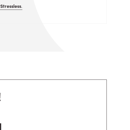
n
Stressless
.
!