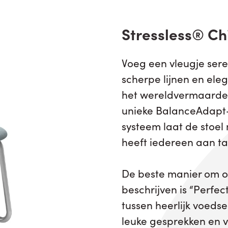
Stressless® Chi
Voeg een vleugje seren
scherpe lijnen en eleg
het wereldvermaarde S
unieke BalanceAdapt-
systeem laat de stoe
heeft iedereen aan ta
De beste manier om on
beschrijven is “Perfe
tussen heerlijk voedse
leuke gesprekken en v