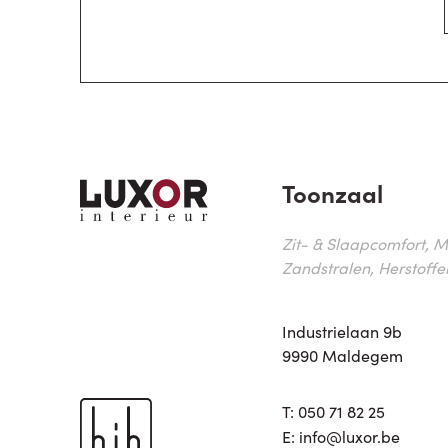
Toonzaal
Zit- & Slaapcomfort, M
Zandstralen, Herstoffe
Industrielaan 9b
9990 Maldegem
T:
050 71 82 25
E:
info@luxor.be