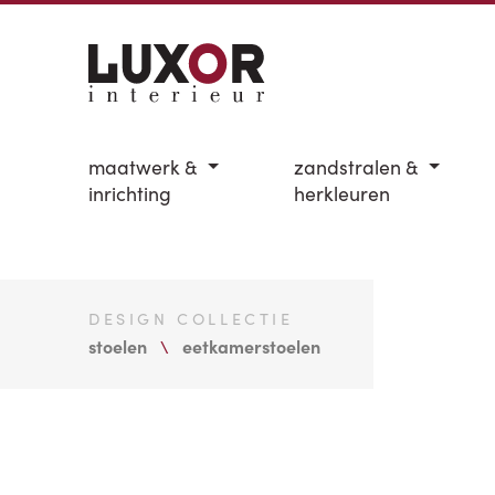
maatwerk &
zandstralen &
inrichting
herkleuren
DESIGN COLLECTIE
stoelen
eetkamerstoelen