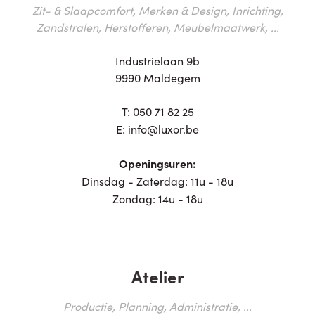
Zit- & Slaapcomfort, Merken & Design, Inrichting,
Zandstralen, Herstofferen, Meubelmaatwerk, ...
Industrielaan 9b
9990 Maldegem
T:
050 71 82 25
E:
info@luxor.be
Openingsuren:
Dinsdag - Zaterdag: 11u - 18u
Zondag: 14u - 18u
Atelier
Productie, Planning, Administratie, ...