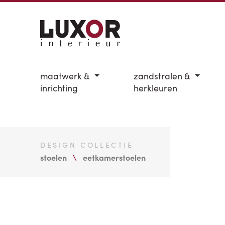
maatwerk &
zandstralen &
inrichting
herkleuren
DESIGN COLLECTIE
stoelen
eetkamerstoelen