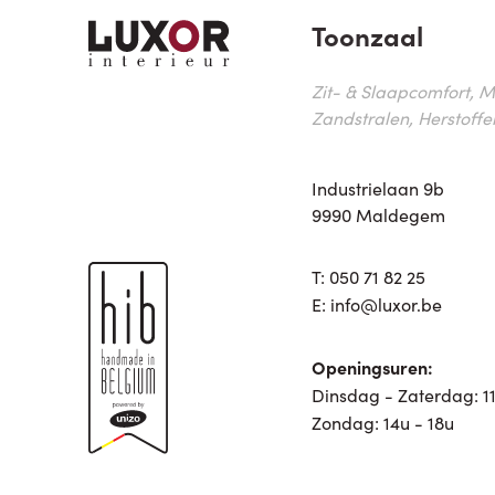
Toonzaal
Zit- & Slaapcomfort, M
Zandstralen, Herstoffe
Industrielaan 9b
9990 Maldegem
T:
050 71 82 25
E:
info@luxor.be
Openingsuren:
Dinsdag - Zaterdag: 11
Zondag: 14u - 18u