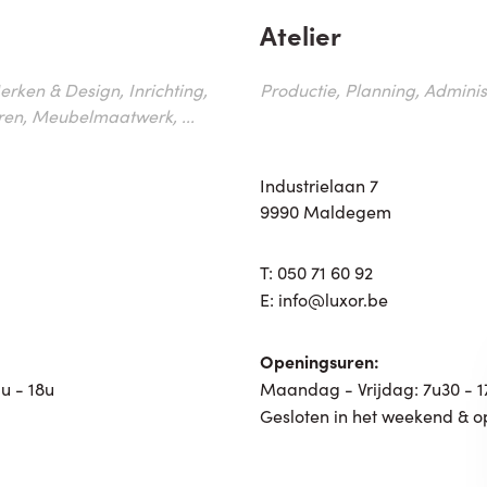
Atelier
erken & Design, Inrichting,
Productie, Planning, Administr
ren, Meubelmaatwerk, ...
Industrielaan 7
9990 Maldegem
T:
050 71 60 92
E:
info@luxor.be
Openingsuren:
u - 18u
Maandag - Vrijdag: 7u30 - 
Gesloten in het weekend & o