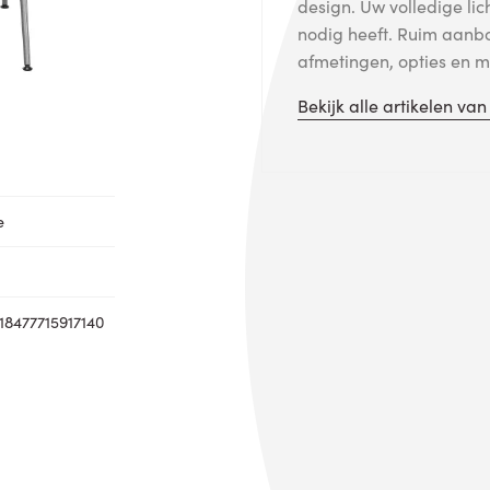
design. Uw volledige lic
nodig heeft. Ruim aanb
afmetingen, opties en me
Bekijk alle artikelen va
e
8477715917140