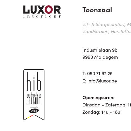
Toonzaal
Zit- & Slaapcomfort, M
Zandstralen, Herstoffe
Industrielaan 9b
9990 Maldegem
T:
050 71 82 25
E:
info@luxor.be
Openingsuren:
Dinsdag - Zaterdag: 11
Zondag: 14u - 18u