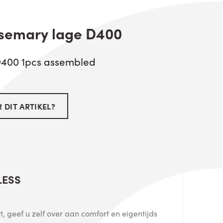
osemary lage D400
D400 1pcs assembled
 DIT ARTIKEL?
LESS
, geef u zelf over aan comfort en eigentijds