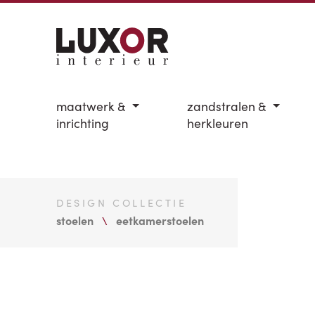
maatwerk &
zandstralen &
inrichting
herkleuren
DESIGN COLLECTIE
stoelen
eetkamerstoelen