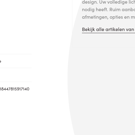
design. Uw volledige lic
nodig heeft. Ruim aanb
afmetingen, opties en me
Bekijk alle artikelen va
e
18447815917140