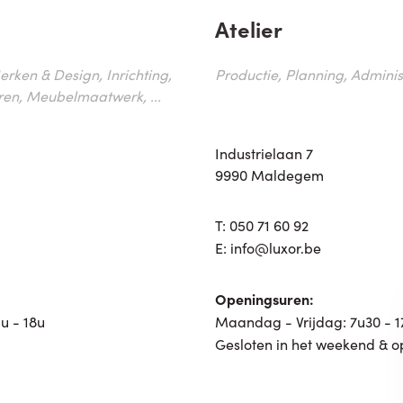
Atelier
erken & Design, Inrichting,
Productie, Planning, Administr
ren, Meubelmaatwerk, ...
Industrielaan 7
9990 Maldegem
T:
050 71 60 92
E:
info@luxor.be
Openingsuren:
u - 18u
Maandag - Vrijdag: 7u30 - 
Gesloten in het weekend & o