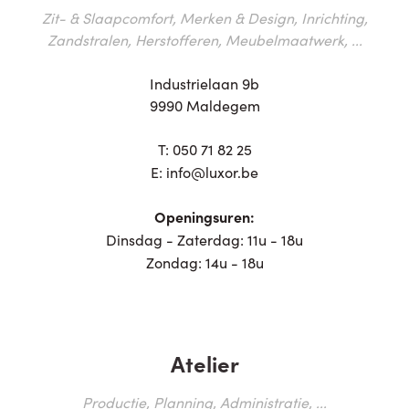
Zit- & Slaapcomfort, Merken & Design, Inrichting,
Zandstralen, Herstofferen, Meubelmaatwerk, ...
Industrielaan 9b
9990 Maldegem
T:
050 71 82 25
E:
info@luxor.be
Openingsuren:
Dinsdag - Zaterdag: 11u - 18u
Zondag: 14u - 18u
Atelier
Productie, Planning, Administratie, ...