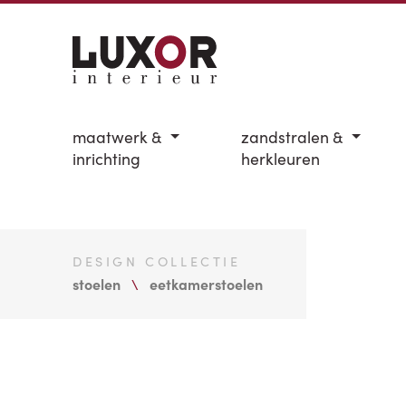
maatwerk &
zandstralen &
inrichting
herkleuren
DESIGN COLLECTIE
stoelen
eetkamerstoelen