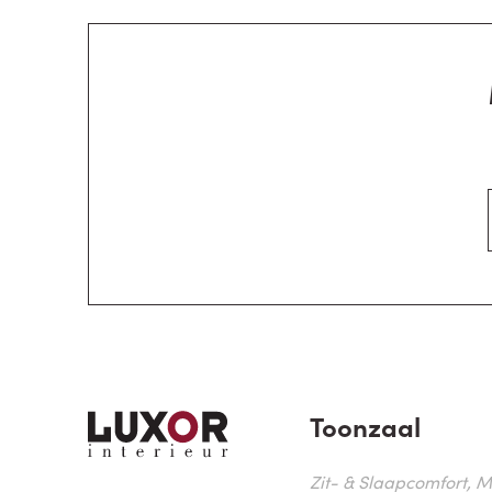
Toonzaal
Zit- & Slaapcomfort, M