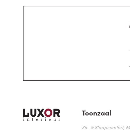
Toonzaal
Zit- & Slaapcomfort, M