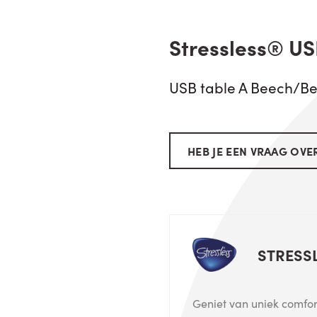
Stressless® US
USB table A Beech/B
HEB JE EEN VRAAG OVER
STRESS
Geniet van uniek comfort