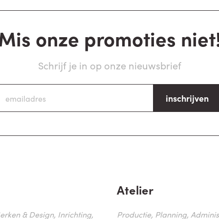
Mis onze promoties niet
Schrijf je in op onze nieuwsbrief
inschrijven
Atelier
erken & Design, Inrichting,
Productie, Planning, Administr