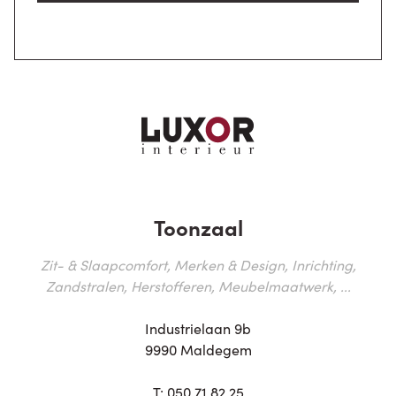
Toonzaal
Zit- & Slaapcomfort, Merken & Design, Inrichting,
Zandstralen, Herstofferen, Meubelmaatwerk, ...
Industrielaan 9b
9990 Maldegem
T:
050 71 82 25