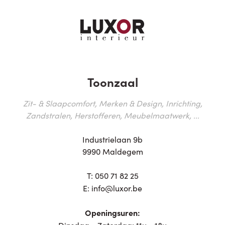
Toonzaal
Zit- & Slaapcomfort, Merken & Design, Inrichting,
Zandstralen, Herstofferen, Meubelmaatwerk, ...
Industrielaan 9b
9990 Maldegem
T:
050 71 82 25
E:
info@luxor.be
Openingsuren:
Dinsdag - Zaterdag: 11u - 18u