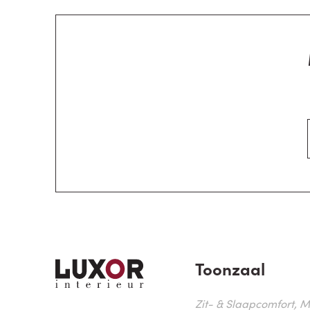
Toonzaal
Zit- & Slaapcomfort, M