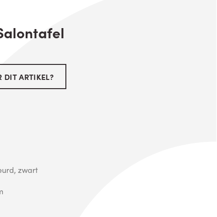
alontafel
 DIT ARTIKEL?
eurd, zwart
m