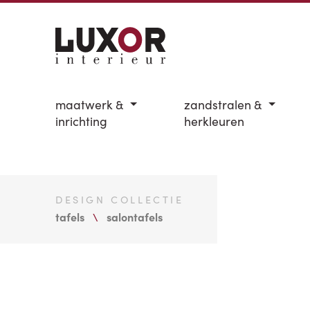
maatwerk &
zandstralen &
inrichting
herkleuren
DESIGN COLLECTIE
tafels
salontafels