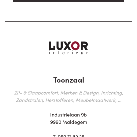
Toonzaal
Zit- & Slaapcomfort, Merken & Design, Inrichting,
Zandstralen, Herstofferen, Meubelmaatwerk, ...
Industrielaan 9b
9990 Maldegem
T:
050 71 82 25