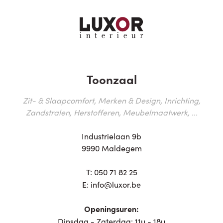
Toonzaal
Zit- & Slaapcomfort, Merken & Design, Inrichting,
Zandstralen, Herstofferen, Meubelmaatwerk, ...
Industrielaan 9b
9990 Maldegem
T:
050 71 82 25
E:
info@luxor.be
Openingsuren:
Dinsdag - Zaterdag: 11u - 18u