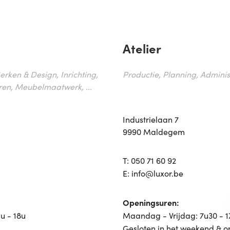
Atelier
erken & Design, Inrichting,
Productie, Planning, Administr
ren, Meubelmaatwerk, ...
Industrielaan 7
9990 Maldegem
T:
050 71 60 92
E:
info@luxor.be
Openingsuren:
u - 18u
Maandag - Vrijdag: 7u30 - 
Gesloten in het weekend & o