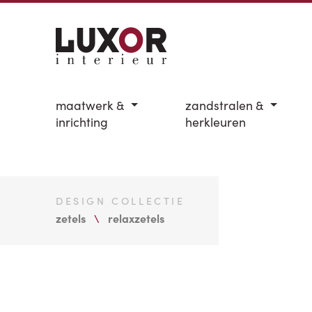
maatwerk &
zandstralen &
inrichting
herkleuren
DESIGN COLLECTIE
zetels
relaxzetels