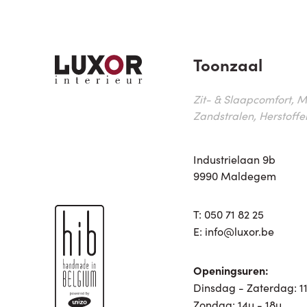
Toonzaal
Zit- & Slaapcomfort, M
Zandstralen, Herstoffe
Industrielaan 9b
9990 Maldegem
T:
050 71 82 25
E:
info@luxor.be
Openingsuren:
Dinsdag - Zaterdag: 11
Zondag: 14u - 18u