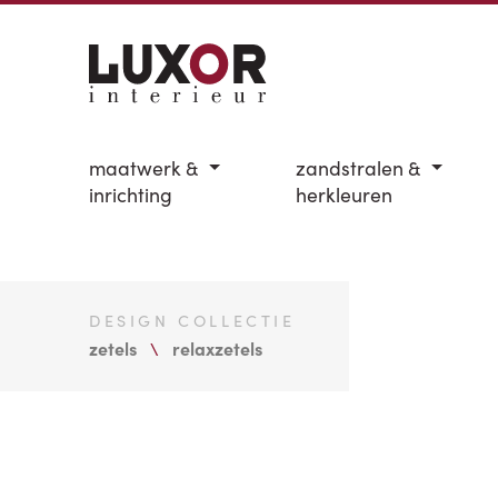
maatwerk &
zandstralen &
inrichting
herkleuren
DESIGN COLLECTIE
zetels
relaxzetels