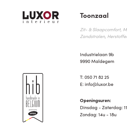
Toonzaal
Zit- & Slaapcomfort, M
Zandstralen, Herstoffe
Industrielaan 9b
9990 Maldegem
T:
050 71 82 25
E:
info@luxor.be
Openingsuren:
Dinsdag - Zaterdag: 11
Zondag: 14u - 18u