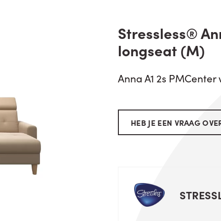
Stressless® An
longseat (M)
Anna A1 2s PMCenter
HEB JE EEN VRAAG OVER
STRESS