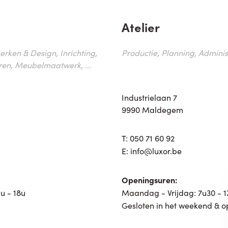
Atelier
erken & Design, Inrichting,
Productie, Planning, Administr
ren, Meubelmaatwerk, ...
Industrielaan 7
9990 Maldegem
T:
050 71 60 92
E:
info@luxor.be
Openingsuren:
u - 18u
Maandag - Vrijdag: 7u30 - 
Gesloten in het weekend & o