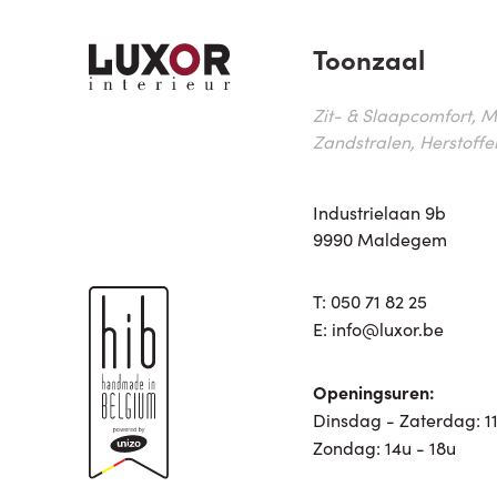
Toonzaal
Zit- & Slaapcomfort, M
Zandstralen, Herstoffe
Industrielaan 9b
9990 Maldegem
T:
050 71 82 25
E:
info@luxor.be
Openingsuren:
Dinsdag - Zaterdag: 11
Zondag: 14u - 18u