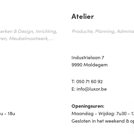
Atelier
erken & Design, Inrichting,
Productie, Planning, Administr
ren, Meubelmaatwerk, ...
Industrielaan 7
9990 Maldegem
T:
050 71 60 92
E:
info@luxor.be
Openingsuren:
u - 18u
Maandag - Vrijdag: 7u30 - 
Gesloten in het weekend & o