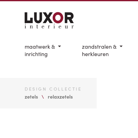
maatwerk &
zandstralen &
inrichting
herkleuren
DESIGN COLLECTIE
zetels
relaxzetels