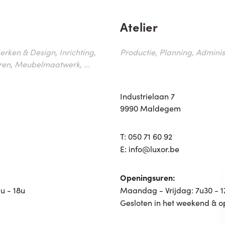
Atelier
erken & Design, Inrichting,
Productie, Planning, Administr
ren, Meubelmaatwerk, ...
Industrielaan 7
9990 Maldegem
T:
050 71 60 92
E:
info@luxor.be
Openingsuren:
u - 18u
Maandag - Vrijdag: 7u30 - 
Gesloten in het weekend & o