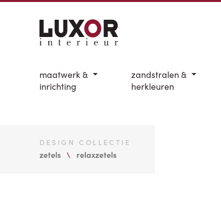
maatwerk &
zandstralen &
inrichting
herkleuren
DESIGN COLLECTIE
zetels
relaxzetels