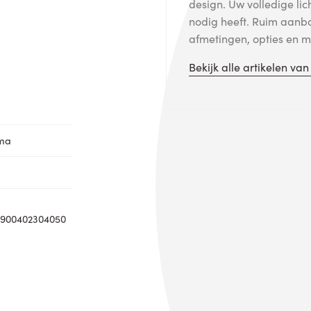
design. Uw volledige lic
nodig heeft. Ruim aanb
afmetingen, opties en me
Bekijk alle artikelen va
oma
0900402304050