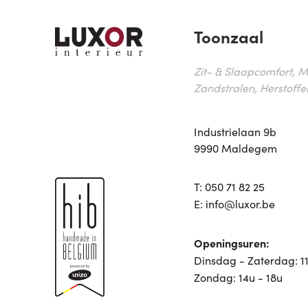
Toonzaal
Zit- & Slaapcomfort, M
Zandstralen, Herstoffe
Industrielaan 9b
9990 Maldegem
T:
050 71 82 25
E:
info@luxor.be
Openingsuren:
Dinsdag - Zaterdag: 11
Zondag: 14u - 18u