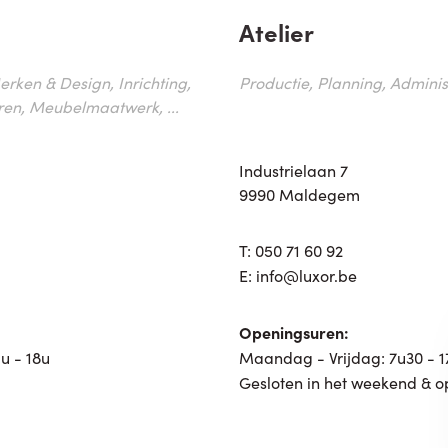
Atelier
erken & Design, Inrichting,
Productie, Planning, Administr
ren, Meubelmaatwerk, ...
Industrielaan 7
9990 Maldegem
T:
050 71 60 92
E:
info@luxor.be
Openingsuren:
u - 18u
Maandag - Vrijdag: 7u30 - 
Gesloten in het weekend & o