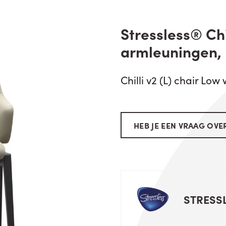
Stressless® Chi
armleuningen,
Chilli v2 (L) chair Lo
HEB JE EEN VRAAG OVER
STRESS