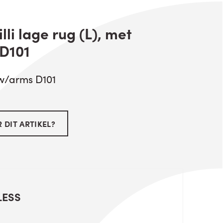
lli lage rug (L), met
 D101
w w/arms D101
 DIT ARTIKEL?
LESS