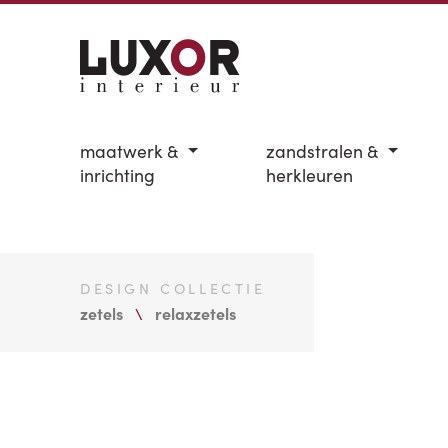
maatwerk &
zandstralen &
inrichting
herkleuren
DESIGN COLLECTIE
zetels
relaxzetels