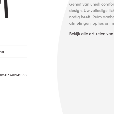
Geniet van uniek comfort
design. Uw volledige lic
nodig heeft. Ruim aanb
afmetingen, opties en me
Bekijk alle artikelen va
oma
18507340941536